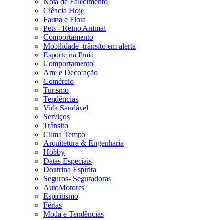
Nota de Falecimento
Ciência Hoje
Fauna e Flora
Pets - Reino Animal
Comportamento
Mobilidade -trânsito em alerta
Esporte na Praia
Comportamento
Arte e Decoração
Comércio
Turismo
Tendências
Vida Saudável
Serviços
Trânsito
Clima Tempo
Arquitetura & Engenharia
Hobby
Datas Especiais
Doutrina Espírita
Seguros- Seguradoras
AutoMotores
Espiritismo
Férias
Moda e Tendências