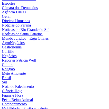
Esportes
Câmara dos Deputados
Agência DINO
Geral
Direitos Humanos
Notícias do Paraná
Notícias do Rio Grande do Sul
Notícias de Santa Catarina
Mundo Jurídico - Erga Omnes -
AgroNegócios
Gastronomia
Curitiba
Negócios
Repórter Patrícia Well
Cultura
Religião
Meio Ambiente
Brasil
Sul
Nota de Falecimento
Ciência Hoje
Fauna e Flora
Pets - Reino Animal
Comportamento
Mobilidade -trânsito em alerta