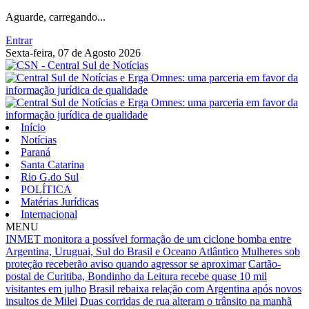
Aguarde, carregando...
Entrar
Sexta-feira, 07 de Agosto 2026
Início
Notícias
Paraná
Santa Catarina
Rio G.do Sul
POLÍTICA
Matérias Jurídicas
Internacional
MENU
INMET monitora a possível formação de um ciclone bomba entre
Argentina, Uruguai, Sul do Brasil e Oceano Atlântico
Mulheres sob
proteção receberão aviso quando agressor se aproximar
Cartão-
postal de Curitiba, Bondinho da Leitura recebe quase 10 mil
visitantes em julho
Brasil rebaixa relação com Argentina após novos
insultos de Milei
Duas corridas de rua alteram o trânsito na manhã