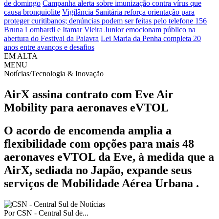
de domingo
Campanha alerta sobre imunização contra vírus que
causa bronquiolite
Vigilância Sanitária reforça orientação para
proteger curitibanos; denúncias podem ser feitas pelo telefone 156
Bruna Lombardi e Itamar Vieira Junior emocionam público na
abertura do Festival da Palavra
Lei Maria da Penha completa 20
anos entre avanços e desafios
EM ALTA
MENU
Notícias/Tecnologia & Inovação
AirX assina contrato com Eve Air
Mobility para aeronaves eVTOL
O acordo de encomenda amplia a
flexibilidade com opções para mais 48
aeronaves eVTOL da Eve, à medida que a
AirX, sediada no Japão, expande seus
serviços de Mobilidade Aérea Urbana .
Por
CSN - Central Sul de...