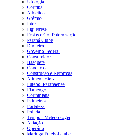
Ufologia
Coritiba
Athletico
Grêmio
Inter
Figueirese
Festas e Confraternização
Paraná Clube
Dinheiro
Governo Federal
Consumidor
Basquete
Concursos
Construção e Reformas
Alimentação -
Futebol Paranaense
Flamengo
Corinthians
Palmeiras
Fortaleza
Polícia
Tempo - Meteorologia
Aviação
Operário
Maringá Futebol clube