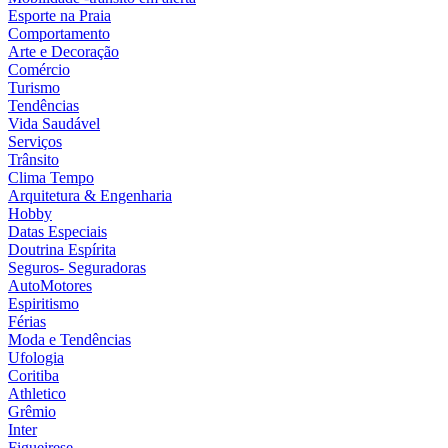
Esporte na Praia
Comportamento
Arte e Decoração
Comércio
Turismo
Tendências
Vida Saudável
Serviços
Trânsito
Clima Tempo
Arquitetura & Engenharia
Hobby
Datas Especiais
Doutrina Espírita
Seguros- Seguradoras
AutoMotores
Espiritismo
Férias
Moda e Tendências
Ufologia
Coritiba
Athletico
Grêmio
Inter
Figueirese