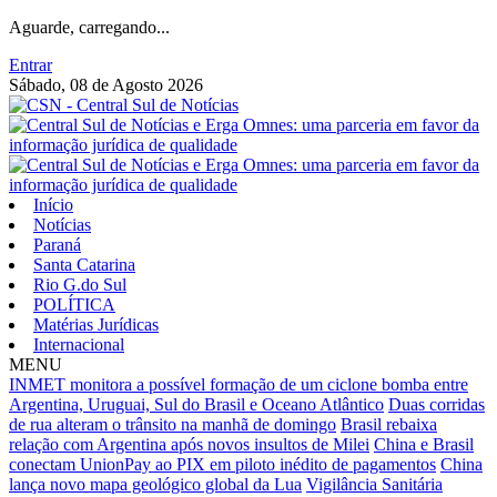
Aguarde, carregando...
Entrar
Sábado, 08 de Agosto 2026
Início
Notícias
Paraná
Santa Catarina
Rio G.do Sul
POLÍTICA
Matérias Jurídicas
Internacional
MENU
INMET monitora a possível formação de um ciclone bomba entre
Argentina, Uruguai, Sul do Brasil e Oceano Atlântico
Duas corridas
de rua alteram o trânsito na manhã de domingo
Brasil rebaixa
relação com Argentina após novos insultos de Milei
China e Brasil
conectam UnionPay ao PIX em piloto inédito de pagamentos
China
lança novo mapa geológico global da Lua
Vigilância Sanitária