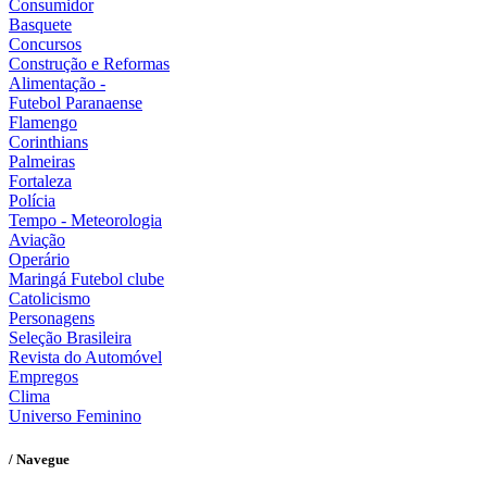
Consumidor
Basquete
Concursos
Construção e Reformas
Alimentação -
Futebol Paranaense
Flamengo
Corinthians
Palmeiras
Fortaleza
Polícia
Tempo - Meteorologia
Aviação
Operário
Maringá Futebol clube
Catolicismo
Personagens
Seleção Brasileira
Revista do Automóvel
Empregos
Clima
Universo Feminino
/ Navegue