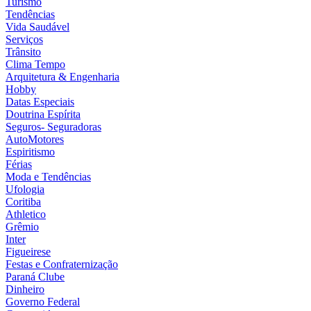
Turismo
Tendências
Vida Saudável
Serviços
Trânsito
Clima Tempo
Arquitetura & Engenharia
Hobby
Datas Especiais
Doutrina Espírita
Seguros- Seguradoras
AutoMotores
Espiritismo
Férias
Moda e Tendências
Ufologia
Coritiba
Athletico
Grêmio
Inter
Figueirese
Festas e Confraternização
Paraná Clube
Dinheiro
Governo Federal