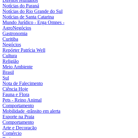
Direitos Humanos
Notícias do Paraná
Notícias do Rio Grande do Sul
Notícias de Santa Catarina
Mundo Jurídico - Erga Omnes -
AgroNegócios
Gastronomia
Curitiba
Negócios
Repórter Patrícia Well
Cultura
Religião
Meio Ambiente
Brasil
Sul
Nota de Falecimento
Ciência Hoje
Fauna e Flora
Pets - Reino Animal
Comportamento
Mobilidade -trânsito em alerta
Esporte na Praia
Comportamento
Arte e Decoração
Comércio