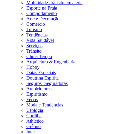
Mobilidade -trânsito em alerta
Esporte na Praia
Comportamento
Arte e Decoração
Comércio
Turismo
Tendências
Vida Saudável
Serviços
Trânsito
Clima Tempo
Arquitetura & Engenharia
Hobby
Datas Especiais
Doutrina Espírita
Seguros- Seguradoras
AutoMotores
Espiritismo
Férias
Moda e Tendências
Ufologia
Coritiba
Athletico
Grêmio
Inter