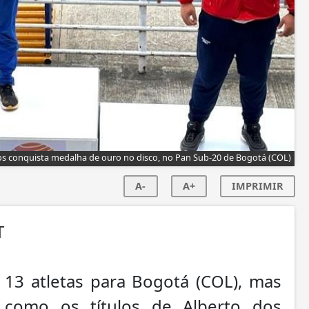
os conquista medalha de ouro no disco, no Pan Sub-20 de Bogotá (COL)
A-
A+
IMPRIMIR
T
s 13 atletas para Bogotá (COL), mas
, como os títulos de Alberto dos