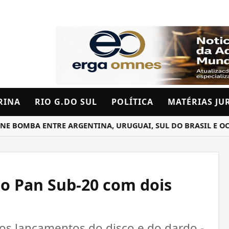
RINA
RIO G.DO SUL
POLÍTICA
MATÉRIAS JU
A ENTRE ARGENTINA, URUGUAI, SUL DO BRASIL E OCEANO A
 do Pan Sub-20 com dois
nos lançamentos do disco e do dardo -