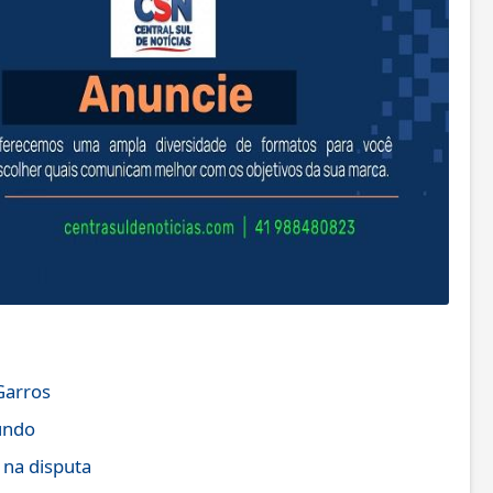
Garros
undo
 na disputa