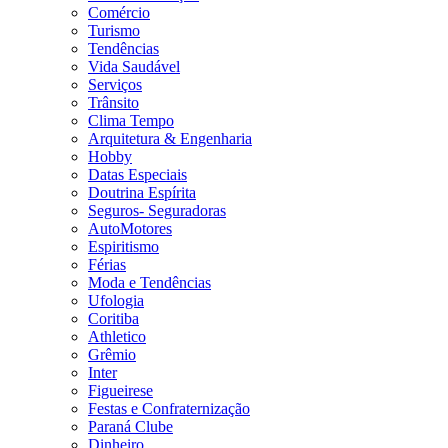
Comércio
Turismo
Tendências
Vida Saudável
Serviços
Trânsito
Clima Tempo
Arquitetura & Engenharia
Hobby
Datas Especiais
Doutrina Espírita
Seguros- Seguradoras
AutoMotores
Espiritismo
Férias
Moda e Tendências
Ufologia
Coritiba
Athletico
Grêmio
Inter
Figueirese
Festas e Confraternização
Paraná Clube
Dinheiro