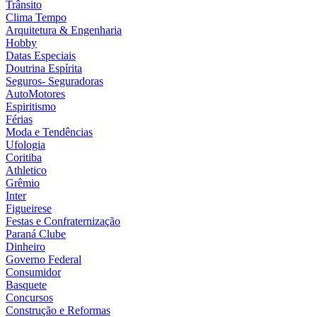
Trânsito
Clima Tempo
Arquitetura & Engenharia
Hobby
Datas Especiais
Doutrina Espírita
Seguros- Seguradoras
AutoMotores
Espiritismo
Férias
Moda e Tendências
Ufologia
Coritiba
Athletico
Grêmio
Inter
Figueirese
Festas e Confraternização
Paraná Clube
Dinheiro
Governo Federal
Consumidor
Basquete
Concursos
Construção e Reformas