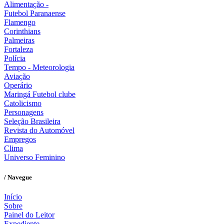
Alimentação -
Futebol Paranaense
Flamengo
Corinthians
Palmeiras
Fortaleza
Polícia
Tempo - Meteorologia
Aviação
Operário
Maringá Futebol clube
Catolicismo
Personagens
Seleção Brasileira
Revista do Automóvel
Empregos
Clima
Universo Feminino
/ Navegue
Início
Sobre
Painel do Leitor
Expediente