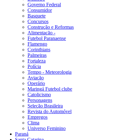
Governo Federal
Consumidor
Basquete
Concursos
Construção e Reformas
Alimentação -
Futebol Paranaense
Flamengo
Corinthians
Palmeiras
Fortaleza
Polícia
Tempo - Meteorologia
Aviação
Operário
Maringá Futebol clube
Catolicismo
Personagens
Seleção Brasileira
Revista do Automóvel
Empregos
Clima
Universo Feminino
Paraná
Santa Catarina