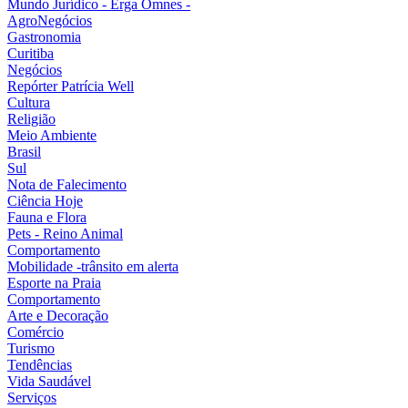
Mundo Jurídico - Erga Omnes -
AgroNegócios
Gastronomia
Curitiba
Negócios
Repórter Patrícia Well
Cultura
Religião
Meio Ambiente
Brasil
Sul
Nota de Falecimento
Ciência Hoje
Fauna e Flora
Pets - Reino Animal
Comportamento
Mobilidade -trânsito em alerta
Esporte na Praia
Comportamento
Arte e Decoração
Comércio
Turismo
Tendências
Vida Saudável
Serviços