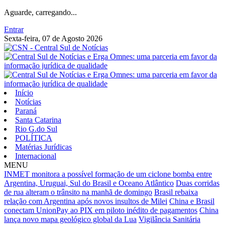
Aguarde, carregando...
Entrar
Sexta-feira, 07 de Agosto 2026
Início
Notícias
Paraná
Santa Catarina
Rio G.do Sul
POLÍTICA
Matérias Jurídicas
Internacional
MENU
INMET monitora a possível formação de um ciclone bomba entre
Argentina, Uruguai, Sul do Brasil e Oceano Atlântico
Duas corridas
de rua alteram o trânsito na manhã de domingo
Brasil rebaixa
relação com Argentina após novos insultos de Milei
China e Brasil
conectam UnionPay ao PIX em piloto inédito de pagamentos
China
lança novo mapa geológico global da Lua
Vigilância Sanitária