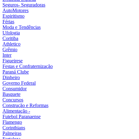
Seguros- Seguradoras
AutoMotores
Espiritismo
Férias
Moda e Tendências
Ufologia
Coritiba
Athletico
Grêmio
Inter
Figueirese
Festas e Confraternização
Paraná Clube
Dinheiro
Governo Federal
Consumidor
Basquete
Concursos
Construção e Reformas
Alimentação -
Futebol Paranaense
Flamengo
Corinthians
Palmeiras
Fortaleza