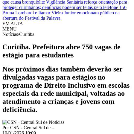
que causa bronquiolite
Vigilância Sanitária reforça orientação para
proteger curitibanos; denúncias podem ser feitas pelo telefone 156
Bruna Lombardi e Itamar Vieira Junior emocionam público na
abertura do Festival da Palavra
EM ALTA
MENU
Notícias/Curitiba
Curitiba. Prefeitura abre 750 vagas de
estágio para estudantes
Nos próximos dias também deverão ser
divulgadas vagas para estágios no
programa de Direito Inclusivo em escolas
especiais da rede municipal, voltadas ao
atendimento a crianças e jovens com
deficiência.
Por
CSN - Central Sul de...
10/01/2026 10:09