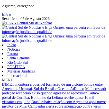
Aguarde, carregando...
Entrar
Sexta-feira, 07 de Agosto 2026
Início
Notícias
Paraná
Santa Catarina
Rio G.do Sul
POLÍTICA
Matérias Jurídicas
Internacional
MENU
INMET monitora a possível formação de um ciclone bomba entre
Argentina, Uruguai, Sul do Brasil e Oceano Atlântico
Mulheres sob
proteção receberão aviso quando agressor se aproximar
Cartão-
postal de Curitiba, Bondinho da Leitura recebe quase 10 mil
visitantes em julho
Brasil rebaixa relação com Argentina após novos
insultos de Milei
Campanha alerta sobre imunização contra vírus