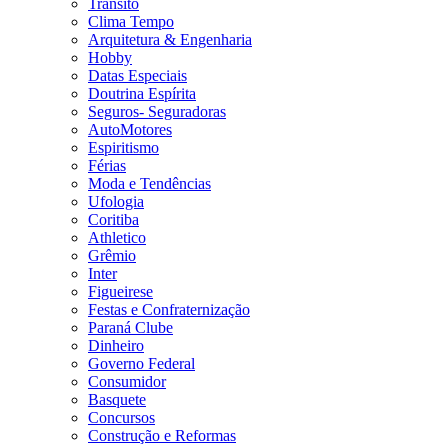
Trânsito
Clima Tempo
Arquitetura & Engenharia
Hobby
Datas Especiais
Doutrina Espírita
Seguros- Seguradoras
AutoMotores
Espiritismo
Férias
Moda e Tendências
Ufologia
Coritiba
Athletico
Grêmio
Inter
Figueirese
Festas e Confraternização
Paraná Clube
Dinheiro
Governo Federal
Consumidor
Basquete
Concursos
Construção e Reformas