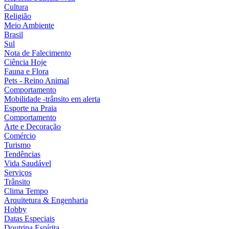
Cultura
Religião
Meio Ambiente
Brasil
Sul
Nota de Falecimento
Ciência Hoje
Fauna e Flora
Pets - Reino Animal
Comportamento
Mobilidade -trânsito em alerta
Esporte na Praia
Comportamento
Arte e Decoração
Comércio
Turismo
Tendências
Vida Saudável
Serviços
Trânsito
Clima Tempo
Arquitetura & Engenharia
Hobby
Datas Especiais
Doutrina Espírita