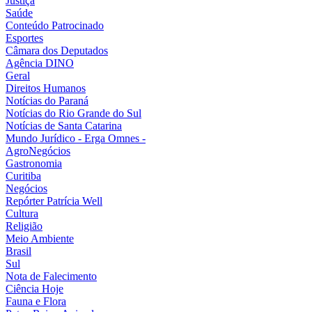
Justiça
Saúde
Conteúdo Patrocinado
Esportes
Câmara dos Deputados
Agência DINO
Geral
Direitos Humanos
Notícias do Paraná
Notícias do Rio Grande do Sul
Notícias de Santa Catarina
Mundo Jurídico - Erga Omnes -
AgroNegócios
Gastronomia
Curitiba
Negócios
Repórter Patrícia Well
Cultura
Religião
Meio Ambiente
Brasil
Sul
Nota de Falecimento
Ciência Hoje
Fauna e Flora