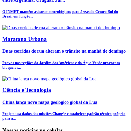
entre Argentina, Uruguai, Sul...
O INMET mantém avisos meteorológicos para áreas do Centro-Sul do
Brasil em função...
Maratona Urbana
Duas corridas de rua alteram o trânsito na manhã de domingo
Provas nas regiões do Jardim das Américas e do Água Verde provocam
bloqueios...
Ciência e Tecnologia
China lança novo mapa geológico global da Lua
Projeto usa dados das missões Chang’e e estabelece padrão técnico próprio
para a...
Nossas notícias
no celular