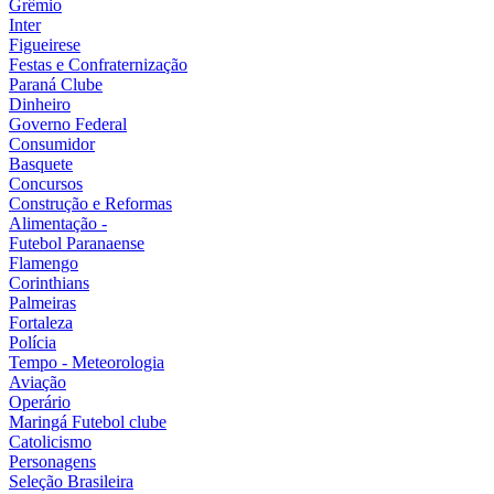
Grêmio
Inter
Figueirese
Festas e Confraternização
Paraná Clube
Dinheiro
Governo Federal
Consumidor
Basquete
Concursos
Construção e Reformas
Alimentação -
Futebol Paranaense
Flamengo
Corinthians
Palmeiras
Fortaleza
Polícia
Tempo - Meteorologia
Aviação
Operário
Maringá Futebol clube
Catolicismo
Personagens
Seleção Brasileira