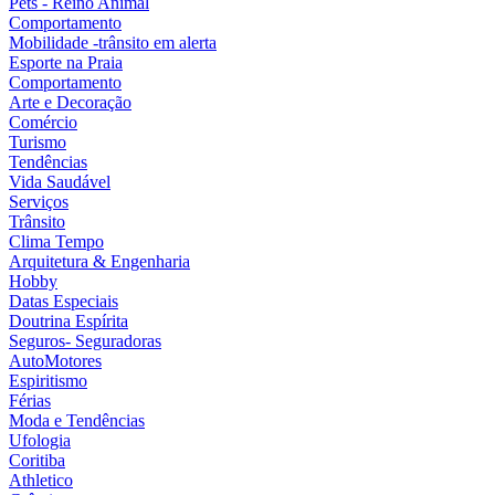
Pets - Reino Animal
Comportamento
Mobilidade -trânsito em alerta
Esporte na Praia
Comportamento
Arte e Decoração
Comércio
Turismo
Tendências
Vida Saudável
Serviços
Trânsito
Clima Tempo
Arquitetura & Engenharia
Hobby
Datas Especiais
Doutrina Espírita
Seguros- Seguradoras
AutoMotores
Espiritismo
Férias
Moda e Tendências
Ufologia
Coritiba
Athletico