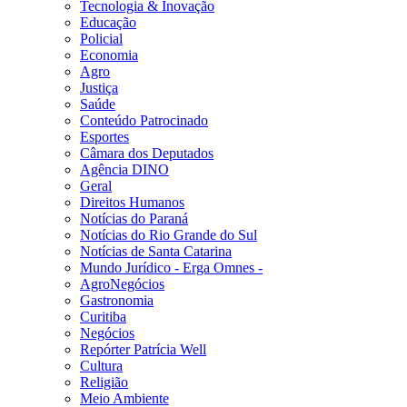
Tecnologia & Inovação
Educação
Policial
Economia
Agro
Justiça
Saúde
Conteúdo Patrocinado
Esportes
Câmara dos Deputados
Agência DINO
Geral
Direitos Humanos
Notícias do Paraná
Notícias do Rio Grande do Sul
Notícias de Santa Catarina
Mundo Jurídico - Erga Omnes -
AgroNegócios
Gastronomia
Curitiba
Negócios
Repórter Patrícia Well
Cultura
Religião
Meio Ambiente