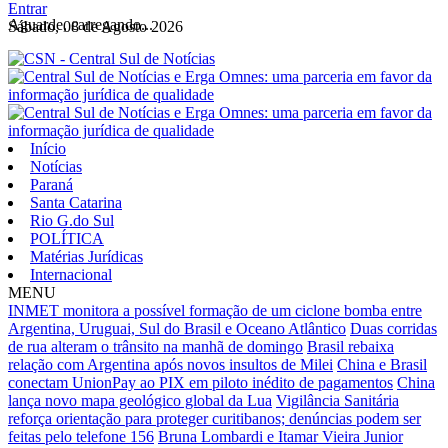
Entrar
Aguarde, carregando...
Sábado, 08 de Agosto 2026
Início
Notícias
Paraná
Santa Catarina
Rio G.do Sul
POLÍTICA
Matérias Jurídicas
Internacional
MENU
INMET monitora a possível formação de um ciclone bomba entre
Argentina, Uruguai, Sul do Brasil e Oceano Atlântico
Duas corridas
de rua alteram o trânsito na manhã de domingo
Brasil rebaixa
relação com Argentina após novos insultos de Milei
China e Brasil
conectam UnionPay ao PIX em piloto inédito de pagamentos
China
lança novo mapa geológico global da Lua
Vigilância Sanitária
reforça orientação para proteger curitibanos; denúncias podem ser
feitas pelo telefone 156
Bruna Lombardi e Itamar Vieira Junior