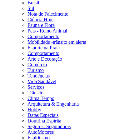
Brasil
Sul
Nota de Falecimento
Ciência Hoje
Fauna e Flora
Pets - Reino Animal
Comportamento
Mobilidade -trânsito em alerta
Esporte na Praia
Comportamento
Arte e Decoração
Comércio
Turismo
Tendências
Vida Saudável
Serviços
Trânsito
Clima Tempo
Arquitetura & Engenharia
Hobby
Datas Especiais
Doutrina Espírita
Seguros- Seguradoras
AutoMotores
Espiritismo