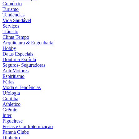
Comércio
Turismo
Tendências
Vida Saudável
Serviços
Trânsito
Clima Tempo
Arquitetura & Engenharia
Hobby
Datas Especiais
Doutrina Espírita
Seguros- Seguradoras
AutoMotores
Espiritismo
Férias
Moda e Tendências
Ufologia
Coritiba
Athletico
Grêmio
Inter
Figueirese
Festas e Confraternização
Paraná Clube
Dinheiro