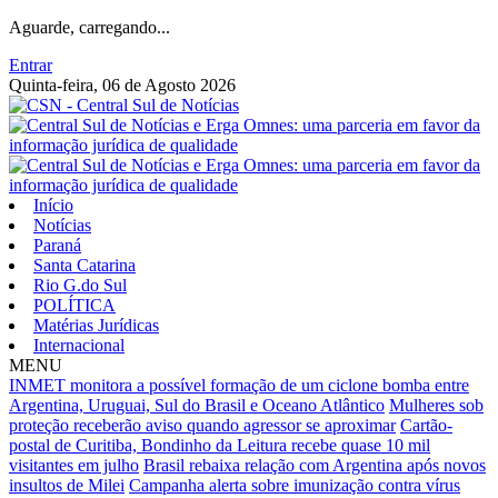
Aguarde, carregando...
Entrar
Quinta-feira, 06 de Agosto 2026
Início
Notícias
Paraná
Santa Catarina
Rio G.do Sul
POLÍTICA
Matérias Jurídicas
Internacional
MENU
INMET monitora a possível formação de um ciclone bomba entre
Argentina, Uruguai, Sul do Brasil e Oceano Atlântico
Mulheres sob
proteção receberão aviso quando agressor se aproximar
Cartão-
postal de Curitiba, Bondinho da Leitura recebe quase 10 mil
visitantes em julho
Brasil rebaixa relação com Argentina após novos
insultos de Milei
Campanha alerta sobre imunização contra vírus