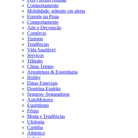
Comportamento
Mobilidade -trânsito em alerta
Esporte na Praia
Comportamento
Arte e Decoração
Comércio
Turismo
Tendências
Vida Saudável
Serviços
Trânsito
Clima Tempo
Arquitetura & Engenharia
Hobby
Datas Especiais
Doutrina Espírita
Seguros- Seguradoras
AutoMotores
Espiritismo
Férias
Moda e Tendências
Ufologia
Coritiba
Athletico