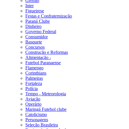
Grêmio
Inter
Figueirese
Festas e Confraternização
Paraná Clube
Dinheiro
Governo Federal
Consumidor
Basquete
Concursos
Construção e Reformas
Alimentação -
Futebol Paranaense
Flamengo
Corinthians
Palmeiras
Fortaleza
Polícia
Tempo - Meteorologia
Aviação
Operário
Maringá Futebol clube
Catolicismo
Personagens
Seleção Brasileira