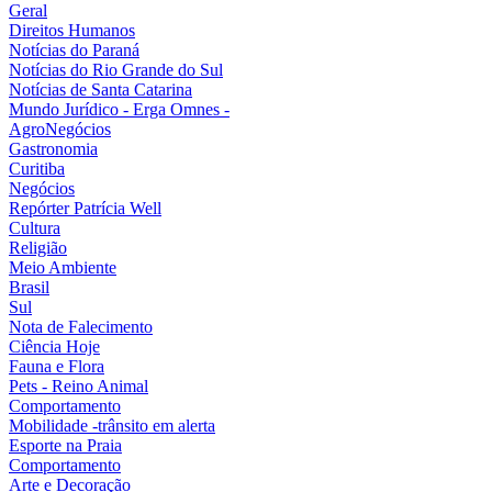
Geral
Direitos Humanos
Notícias do Paraná
Notícias do Rio Grande do Sul
Notícias de Santa Catarina
Mundo Jurídico - Erga Omnes -
AgroNegócios
Gastronomia
Curitiba
Negócios
Repórter Patrícia Well
Cultura
Religião
Meio Ambiente
Brasil
Sul
Nota de Falecimento
Ciência Hoje
Fauna e Flora
Pets - Reino Animal
Comportamento
Mobilidade -trânsito em alerta
Esporte na Praia
Comportamento
Arte e Decoração