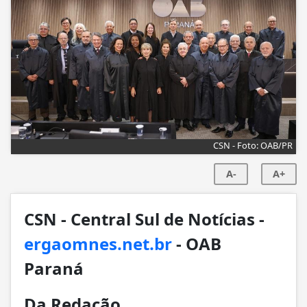
CSN - Foto: OAB/PR
A-
A+
CSN - Central Sul de Notícias -
ergaomnes.net.br
- OAB
Paraná
Da Redação