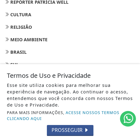
REPÓRTER PATRÍCIA WELL
CULTURA
RELIGIÃO
MEIO AMBIENTE
BRASIL
SUL
Termos de Uso e Privacidade
NOTA DE FALECIMENTO
Esse site utiliza cookies para melhorar sua
CIÊNCIA HOJE
experiência de navegação. Ao continuar o acesso,
entendemos que você concorda com nossos Termos
FAUNA E FLORA
de Uso e Privacidade.
PARA MAIS INFORMAÇÕES,
ACESSE NOSSOS TERMOS
PETS - REINO ANIMAL
CLICANDO AQUI
COMPORTAMENTO
PROSSEGUIR
MOBILIDADE -TRÂNSITO EM ALERTA