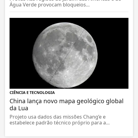
Água Verde provocam bloqueios...
CIÊNCIA E TECNOLOGIA
China lança novo mapa geológico global
da Lua
Projeto usa dados das missões Chang’e e
estabelece padrão técnico próprio para a...