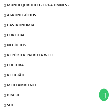
MUNDO JURÍDICO - ERGA OMNES -
AGRONEGÓCIOS
GASTRONOMIA
CURITIBA
NEGÓCIOS
REPÓRTER PATRÍCIA WELL
Termos de Uso e Privacidade
CULTURA
Esse site utiliza cookies para melhorar sua
experiência de navegação. Ao continuar o acesso,
RELIGIÃO
entendemos que você concorda com nossos Termos
de Uso e Privacidade.
MEIO AMBIENTE
PARA MAIS INFORMAÇÕES,
ACESSE NOSSOS TERMOS
CLICANDO AQUI
BRASIL
PROSSEGUIR
SUL