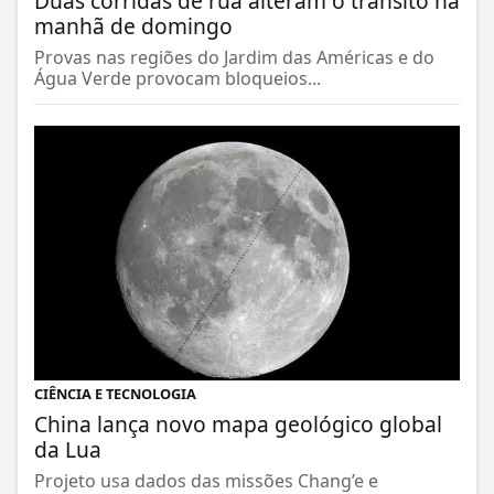
Duas corridas de rua alteram o trânsito na
manhã de domingo
Provas nas regiões do Jardim das Américas e do
Água Verde provocam bloqueios...
CIÊNCIA E TECNOLOGIA
China lança novo mapa geológico global
da Lua
Projeto usa dados das missões Chang’e e