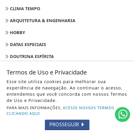
CLIMA TEMPO
ARQUITETURA & ENGENHARIA
HOBBY
DATAS ESPECIAIS
DOUTRINA ESPÍRITA
SEGUROS- SEGURADORAS
Termos de Uso e Privacidade
AUTOMOTORES
Esse site utiliza cookies para melhorar sua
experiência de navegação. Ao continuar o acesso,
ESPIRITISMO
entendemos que você concorda com nossos Termos
de Uso e Privacidade.
FÉRIAS
PARA MAIS INFORMAÇÕES,
ACESSE NOSSOS TERMOS
CLICANDO AQUI
MODA E TENDÊNCIAS
PROSSEGUIR
UFOLOGIA