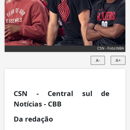
CSN - Foto:NBA
A-
A+
CSN - Central sul de
Notícias -
CBB
Da redação