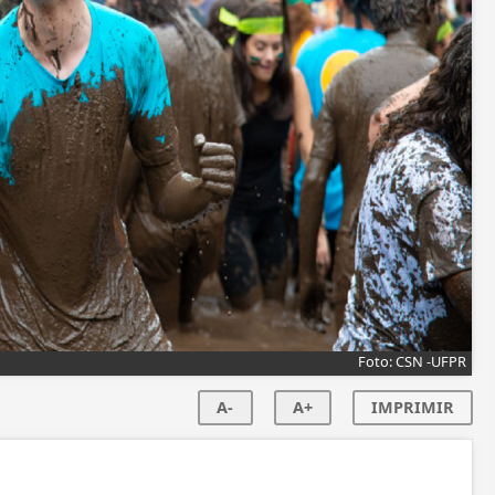
Foto: CSN -UFPR
A-
A+
IMPRIMIR