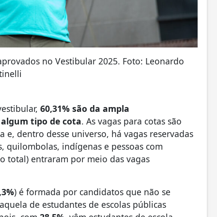
aprovados no Vestibular 2025. Foto: Leonardo
tinelli
estibular,
60,31% são da ampla
algum tipo de cota
. As vagas para cotas são
a e, dentro desse universo, há vagas reservadas
s, quilombolas, indígenas e pessoas com
do total) entraram por meio das vagas
,3%
) é formada por candidatos que não se
quela de estudantes de escolas públicas
Depois, com
28,5%
, vêm estudantes de escola