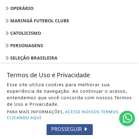
OPERÁRIO
MARINGÁ FUTEBOL CLUBE
CATOLICISMO
PERSONAGENS
SELEÇÃO BRASILEIRA
REVISTA DO AUTOMÓVEL
Termos de Uso e Privacidade
EMPREGOS
Esse site utiliza cookies para melhorar sua
experiência de navegação. Ao continuar o acesso,
CLIMA
entendemos que você concorda com nossos Termos
de Uso e Privacidade.
UNIVERSO FEMININO
PARA MAIS INFORMAÇÕES,
ACESSE NOSSOS TERMOS
CLICANDO AQUI
/ NAVEGUE
PROSSEGUIR
INÍCIO