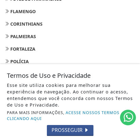
FLAMENGO
CORINTHIANS
PALMEIRAS
FORTALEZA
POLÍCIA
TEMPO - METEOROLOGIA
Termos de Uso e Privacidade
Esse site utiliza cookies para melhorar sua
AVIAÇÃO
experiência de navegação. Ao continuar o acesso,
entendemos que você concorda com nossos Termos
OPERÁRIO
de Uso e Privacidade.
MARINGÁ FUTEBOL CLUBE
PARA MAIS INFORMAÇÕES,
ACESSE NOSSOS TERMOS
CLICANDO AQUI
CATOLICISMO
PROSSEGUIR
PERSONAGENS