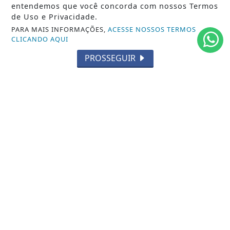
entendemos que você concorda com nossos Termos
EXPEDIENTE
de Uso e Privacidade.
PARA MAIS INFORMAÇÕES,
ACESSE NOSSOS TERMOS
TERMOS DE USO E PRIVACIDADE
CLICANDO AQUI
FAQ
PROSSEGUIR
CONTATO
CSN - CENTRAL SUL DE NOTÍCIAS - NO BRASIL E NO MUNDO