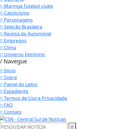
Maringá Futebol clube
Catolicismo
Personagens
Seleção Brasileira
Revista do Automóvel
Empregos
Clima
Universo Feminino
/ Navegue
Início
Sobre
Painel do Leitor
Expediente
Termos de Uso e Privacidade
FAQ
Contato
Termos de Uso e Privacidade
Esse site utiliza cookies para melhorar sua