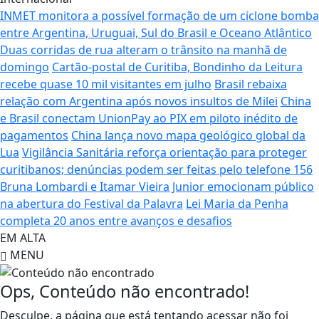
INMET monitora a possível formação de um ciclone bomba
entre Argentina, Uruguai, Sul do Brasil e Oceano Atlântico
Duas corridas de rua alteram o trânsito na manhã de
domingo
Cartão-postal de Curitiba, Bondinho da Leitura
recebe quase 10 mil visitantes em julho
Brasil rebaixa
relação com Argentina após novos insultos de Milei
China
e Brasil conectam UnionPay ao PIX em piloto inédito de
pagamentos
China lança novo mapa geológico global da
Lua
Vigilância Sanitária reforça orientação para proteger
curitibanos; denúncias podem ser feitas pelo telefone 156
Bruna Lombardi e Itamar Vieira Junior emocionam público
na abertura do Festival da Palavra
Lei Maria da Penha
completa 20 anos entre avanços e desafios
EM ALTA
MENU
Ops, Conteúdo não encontrado!
Desculpe, a página que está tentando acessar não foi