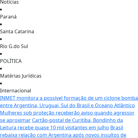
Notícias
Paraná
Santa Catarina
Rio G.do Sul
POLÍTICA
Matérias Jurídicas
Internacional
INMET monitora a possível formação de um ciclone bomba
entre Argentina, Uruguai, Sul do Brasil e Oceano Atlântico
Mulheres sob proteção receberão aviso quando agressor
se aproximar
Cartão-postal de Curitiba, Bondinho da
Leitura recebe quase 10 mil visitantes em julho
Brasil
rebaixa relação com Argentina após novos insultos de