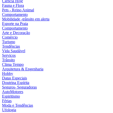
Ciência Hoje
Fauna e Flora
Pets - Reino Animal
Comportamento
Mobilidade -trânsito em alerta
Esporte na Praia
Comportamento
Arte e Decoração
Comércio
Turismo
Tendências
Vida Saudável
Serviços
Trânsito
Clima Tempo
Arquitetura & Engenharia
Hobby
Datas Especiais
Doutrina Espírita
Seguros- Seguradoras
AutoMotores
Espiritismo
Férias
Moda e Tendências
Ufologia