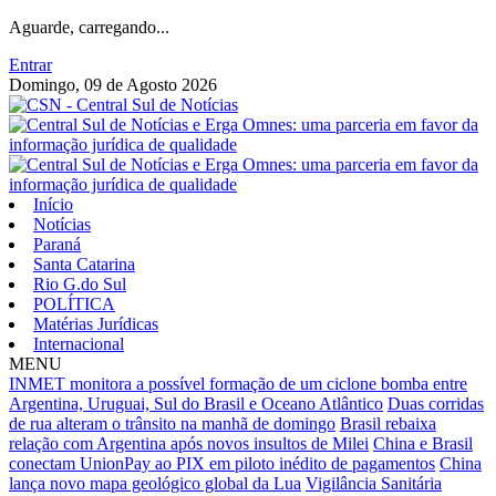
Aguarde, carregando...
Entrar
Domingo, 09 de Agosto 2026
Início
Notícias
Paraná
Santa Catarina
Rio G.do Sul
POLÍTICA
Matérias Jurídicas
Internacional
MENU
INMET monitora a possível formação de um ciclone bomba entre
Argentina, Uruguai, Sul do Brasil e Oceano Atlântico
Duas corridas
de rua alteram o trânsito na manhã de domingo
Brasil rebaixa
relação com Argentina após novos insultos de Milei
China e Brasil
conectam UnionPay ao PIX em piloto inédito de pagamentos
China
lança novo mapa geológico global da Lua
Vigilância Sanitária