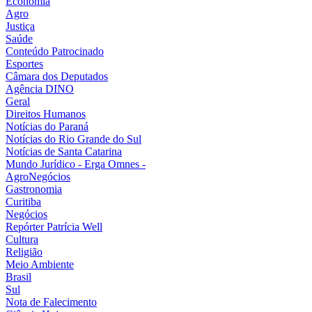
Economia
Agro
Justiça
Saúde
Conteúdo Patrocinado
Esportes
Câmara dos Deputados
Agência DINO
Geral
Direitos Humanos
Notícias do Paraná
Notícias do Rio Grande do Sul
Notícias de Santa Catarina
Mundo Jurídico - Erga Omnes -
AgroNegócios
Gastronomia
Curitiba
Negócios
Repórter Patrícia Well
Cultura
Religião
Meio Ambiente
Brasil
Sul
Nota de Falecimento