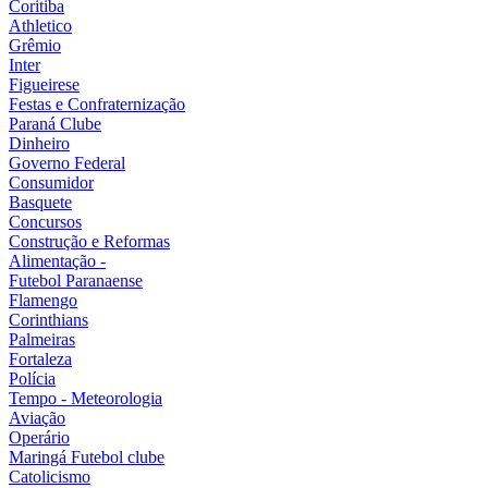
Coritiba
Athletico
Grêmio
Inter
Figueirese
Festas e Confraternização
Paraná Clube
Dinheiro
Governo Federal
Consumidor
Basquete
Concursos
Construção e Reformas
Alimentação -
Futebol Paranaense
Flamengo
Corinthians
Palmeiras
Fortaleza
Polícia
Tempo - Meteorologia
Aviação
Operário
Maringá Futebol clube
Catolicismo