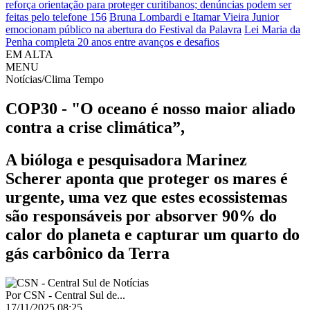
reforça orientação para proteger curitibanos; denúncias podem ser
feitas pelo telefone 156
Bruna Lombardi e Itamar Vieira Junior
emocionam público na abertura do Festival da Palavra
Lei Maria da
Penha completa 20 anos entre avanços e desafios
EM ALTA
MENU
Notícias/Clima Tempo
COP30 - "O oceano é nosso maior aliado
contra a crise climática”,
A bióloga e pesquisadora Marinez
Scherer aponta que proteger os mares é
urgente, uma vez que estes ecossistemas
são responsáveis por absorver 90% do
calor do planeta e capturar um quarto do
gás carbônico da Terra
Por
CSN - Central Sul de...
17/11/2025 08:25