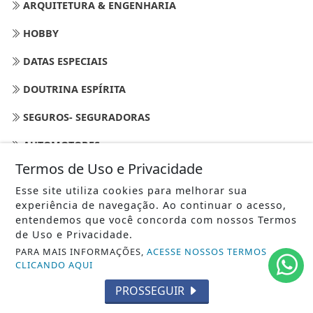
ARQUITETURA & ENGENHARIA
HOBBY
DATAS ESPECIAIS
DOUTRINA ESPÍRITA
SEGUROS- SEGURADORAS
AUTOMOTORES
Termos de Uso e Privacidade
ESPIRITISMO
Esse site utiliza cookies para melhorar sua
FÉRIAS
experiência de navegação. Ao continuar o acesso,
entendemos que você concorda com nossos Termos
MODA E TENDÊNCIAS
de Uso e Privacidade.
PARA MAIS INFORMAÇÕES,
ACESSE NOSSOS TERMOS
UFOLOGIA
CLICANDO AQUI
CORITIBA
PROSSEGUIR
ATHLETICO