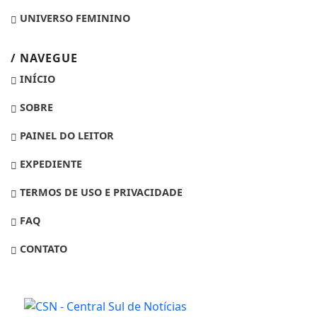
UNIVERSO FEMININO
/ NAVEGUE
INÍCIO
SOBRE
PAINEL DO LEITOR
EXPEDIENTE
TERMOS DE USO E PRIVACIDADE
FAQ
CONTATO
Termos de Uso e Privacidade
Esse site utiliza cookies para melhorar sua
experiência de navegação. Ao continuar o acesso,
entendemos que você concorda com nossos Termos