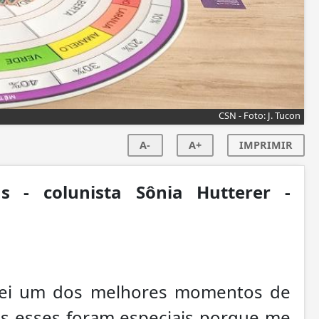
CSN - Foto: J. Tucon
A-
A+
IMPRIMIR
s - colunista Sônia Hutterer -
sei um dos melhores momentos de
mas esses foram especiais porque me